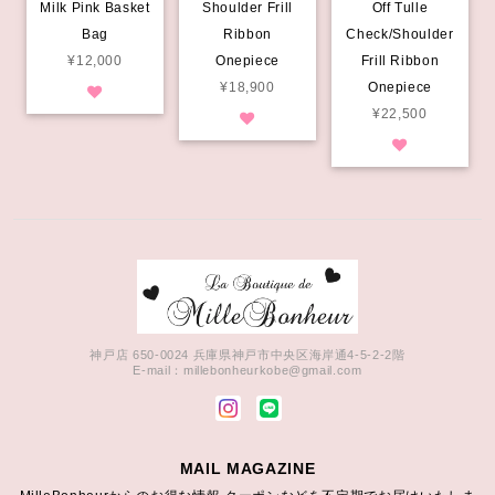
Milk Pink Basket
Shoulder Frill
Off Tulle
Bag
Ribbon
Check/Shoulder
¥12,000
Onepiece
Frill Ribbon
¥18,900
Onepiece
¥22,500
神戸店 650-0024 兵庫県神戸市中央区海岸通4-5-2-2階
E-mail：
millebonheurkobe@gmail.com
MAIL MAGAZINE