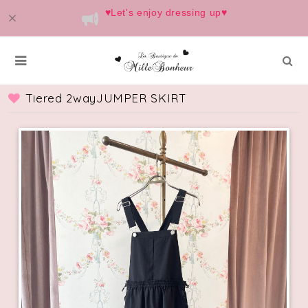
♥️Let's enjoy dressing up♥️
Tiered 2wayJUMPER SKIRT