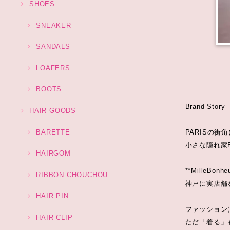
SHOES
SNEAKER
SANDALS
LOAFERS
BOOTS
Brand Story
HAIR GOODS
BARETTE
PARISの街
小さな隠れ家B
HAIRGOM
**MilleBo
RIBBON CHOUCHOU
神戸に実店舗
HAIR PIN
ファッション
HAIR CLIP
ただ「着る」