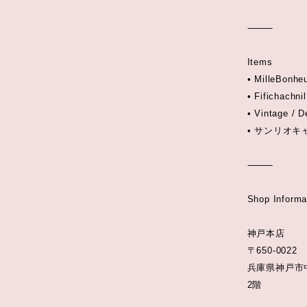
⸻
Items
• MilleBonheu
• Fificha
• Vintage / 
• サンリオ
⸻
Shop Informa
神戸本店
〒650-0022
兵庫県神戸市中
2階