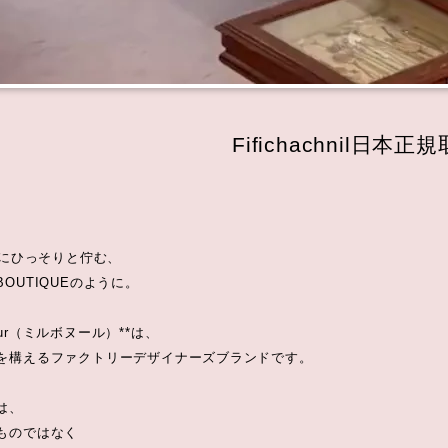
Fifichachnil日本
角にひっそりと佇む、
OUTIQUEのように。
nheur（ミルボヌール）**は、
を構えるファクトリーデザイナーズブランドです。
は、
ものではなく