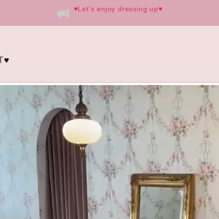
♥️Let's enjoy dressing up♥️
♥️