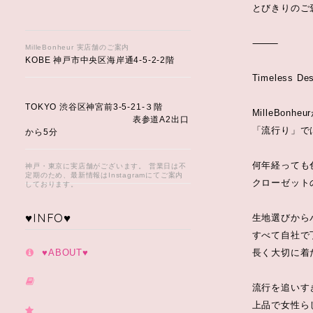
とびきりのご
⸻
MilleBonheur 実店舗のご案内
KOBE 神戸市中央区海岸通4-5-2-2階
Timeless Des
TOKYO 渋谷区神宮前3-5-21-３階
MilleBon
表参道A2出口
「流行り」で
から5分
何年経っても
神戸・東京に実店舗がございます。 営業日は不
定期のため、最新情報はInstagramにてご案内
クローゼット
しております。
♥️INFO♥️
生地選びから
すべて自社で
♥️ABOUT♥️
長く大切に着
流行を追いす
上品で女性ら