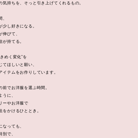
の気持ちを、そっと引き上げてくれるもの。
間、
が少し好きになる。
が伸びて、
信が持てる。
ときめく変化”を
じてほしいと願い、
アイテムをお作りしています。
の前でお洋服を選ぶ時間。
ように、
リーやお洋服で
法をかけるひととき。
になっても、
特別で、