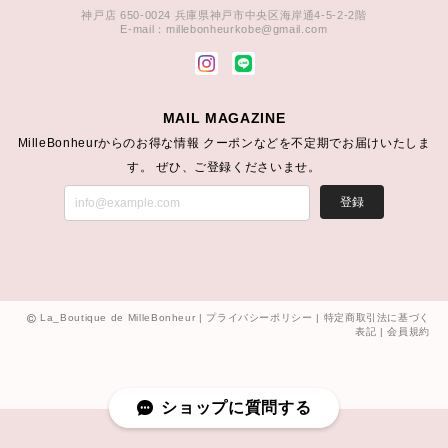
神戸店 650-0024 兵庫県神戸市中央区海岸通4-5-2-2階
E-mail：
millebonheurkobe@gmail.com
MAIL MAGAZINE
MilleBonheurからのお得な情報 クーポンなどを不定期でお届けいたしま
す。 ぜひ、ご登録くださいませ。
登録
La_Boutique de MilleBonheur |
プライバシーポリシー
|
特定商取引法に基づく
表記
|
会員規約
ショップに質問する