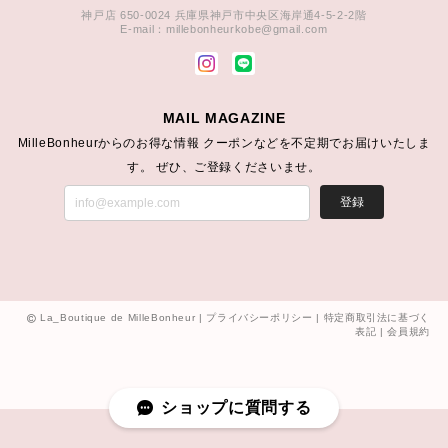
神戸店 650-0024 兵庫県神戸市中央区海岸通4-5-2-2階
E-mail：
millebonheurkobe@gmail.com
MAIL MAGAZINE
MilleBonheurからのお得な情報 クーポンなどを不定期でお届けいたしま
す。 ぜひ、ご登録くださいませ。
登録
La_Boutique de MilleBonheur |
プライバシーポリシー
|
特定商取引法に基づく
表記
|
会員規約
ショップに質問する