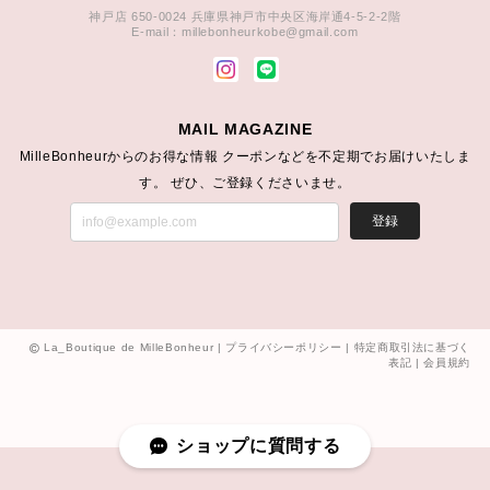
神戸店 650-0024 兵庫県神戸市中央区海岸通4-5-2-2階
E-mail：
millebonheurkobe@gmail.com
MAIL MAGAZINE
MilleBonheurからのお得な情報 クーポンなどを不定期でお届けいたしま
す。 ぜひ、ご登録くださいませ。
登録
La_Boutique de MilleBonheur |
プライバシーポリシー
|
特定商取引法に基づく
表記
|
会員規約
ショップに質問する