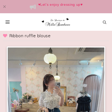
♥️Let's enjoy dressing up♥️
Ribbon ruffle blouse