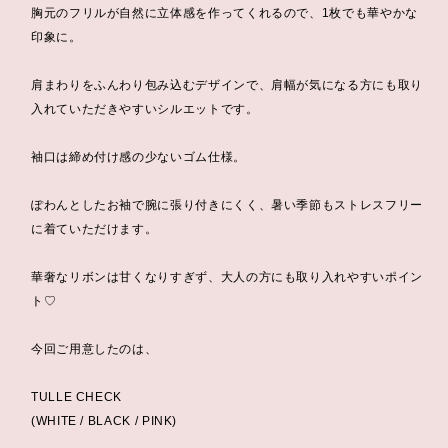
胸元のフリルが自然に立体感を作ってくれるので、1枚でも華やかな
印象に。
肩まわりをふんわり包み込むデザインで、肩幅が気になる方にも取り
入れていただきやすいシルエットです。
袖口は締め付け感の少ないゴム仕様。
ぽわんとしたお袖で腕に張り付きにくく、暑い季節もストレスフリー
に着ていただけます。
華奢なリボンは甘くなりすぎず、大人の方にも取り入れやすいポイン
ト♡
今回ご用意したのは、
TULLE CHECK
(WHITE / BLACK / PINK)