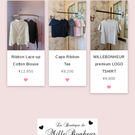
Ribbon Lace-up
Cape Ribbon
MILLEBONHEUR
Cotton Blouse
Tee
premium LOGO
¥12,650
¥8,200
TSHIRT
¥6,800