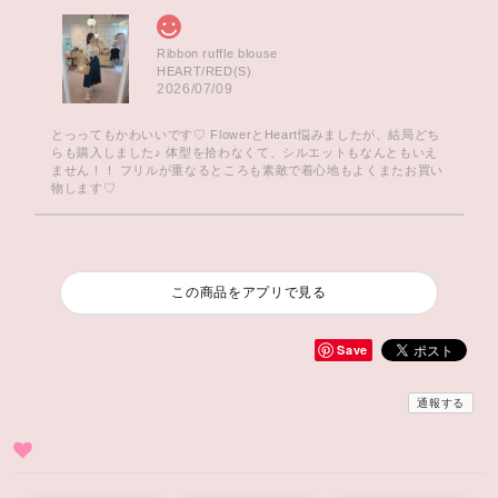
Ribbon ruffle blouse
HEART/RED(S)
2026/07/09
とっってもかわいいです♡ FlowerとHeart悩みましたが、結局どち
らも購入しました♪ 体型を拾わなくて、シルエットもなんともいえ
ません！！ フリルが重なるところも素敵で着心地もよくまたお買い
物します♡
この商品をアプリで見る
Save
通報する