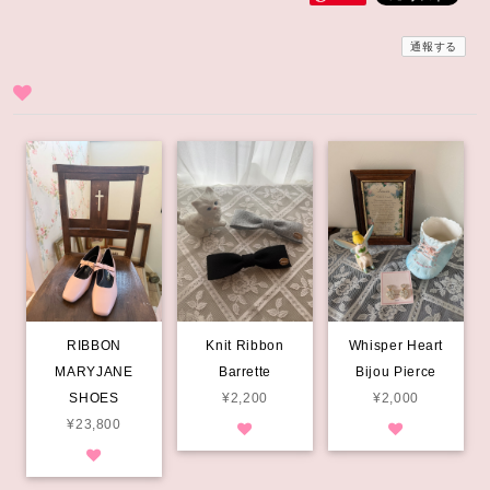
通報する
RIBBON
Knit Ribbon
Whisper Heart
MARYJANE
Barrette
Bijou Pierce
SHOES
¥2,200
¥2,000
¥23,800