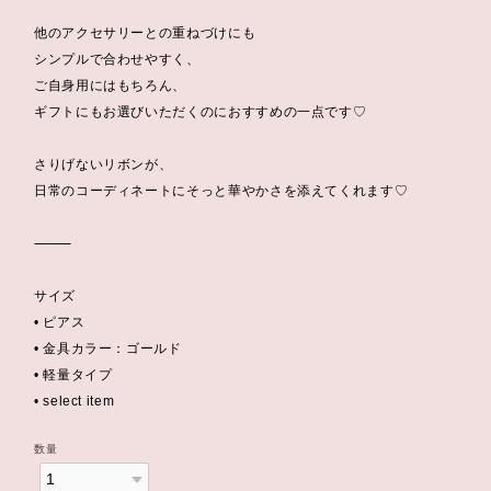
他のアクセサリーとの重ねづけにも
シンプルで合わせやすく、
ご自身用にはもちろん、
ギフトにもお選びいただくのにおすすめの一点です♡
さりげないリボンが、
日常のコーディネートにそっと華やかさを添えてくれます♡
⸻
サイズ
• ピアス
• 金具カラー：ゴールド
• 軽量タイプ
• select item
数量